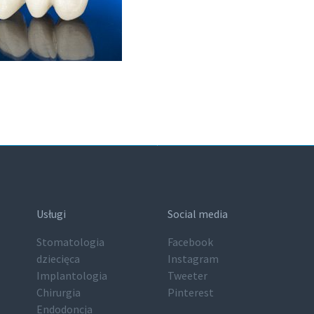
Usługi
Social media
Stomatologia
Facebook
dziecięca
Instagram
Implantologia
Tweeter
Chirurgia
Pinterest
Endodoncja