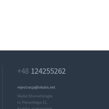
+48
124255262
rejestracja@skubis.net
Skubis Stomatologia
ul. Pierackiego 11,
Kraków, małopolskie