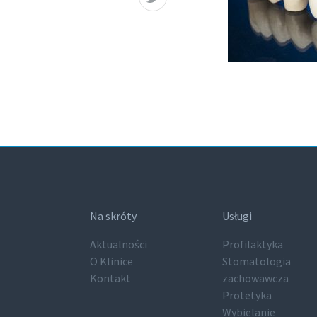
Na skróty
Usługi
Aktualności
Profilaktyka
O Klinice
Stomatologia
Kontakt
zachowawcza
Protetyka
Wybielanie