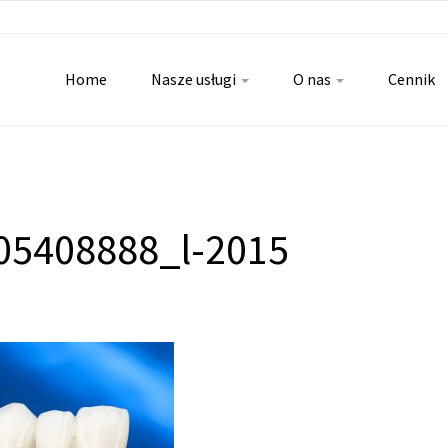
Home
Nasze usługi
O nas
Cennik
05408888_l-2015